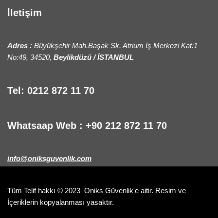
İletişim
Adres :
Büyükşehir Mah.Başak Sk. Atrium İş Merkezi Kat:1
No:49, 34520,
Beylikdüzü / İSTANBUL
Tel: 0212 872 11 70
Whatsaap Web : +90 212 872 11 70
info@oniksguvenlik.com
Tüm Telif hakkı © 2023
Oniks Güvenlik
'e aitir. Resim ve
İçeriklerin kopyalanması yasaktır.