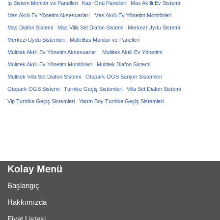
Ip Sistem Monitör ve Panelleri
Kapı Önü Panelleri
Mas Akıllı Ev Sistemi
Mas Akıllı Ev Yönetim Aksesuarları
Mas Akıllı Ev Yönetim Monitörleri
Mas Diafon Sistemi
Mas Villa Set Diafon Sistemi
Merkezi Uydu Sistemi
Merkezi Uydu Sistemleri
Multi Bus Monitör ve Panelleri
Multitek Akıllı Ev Yönetim Aksesuarları
Multitek Akıllı Ev Yönetimi
Multitek Akıllı Ev Yönetim Monitörleri
Multitek Diafon Sistemi
Multitek Villa Set Diafon Sistemi
Otopark OGS Bariyer Sistemleri
Otopark OGS Sistemi
Turnike Geçiş Sistemleri
Villa Set Diafon Sistemi
Vip Turnike Geçiş Sistemleri
Yarım Boy Turnike Geçiş Sistemleri
Kolay Menü
Başlangıç
Hakkımızda
Fiyat Listesi