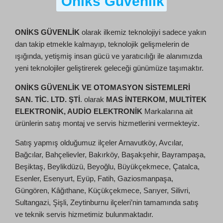
Oniks Güvenlik
ONİKS GÜVENLİK
olarak ilkemiz teknolojiyi sadece yakın
dan takip etmekle kalmayıp, teknolojik gelişmelerin de
ışığında, yetişmiş insan gücü ve yaratıcılığı ile alanımızda
yeni teknolojiler geliştirerek geleceği günümüze taşımaktır.
ONİKS GÜVENLİK VE OTOMASYON SİSTEMLERİ
SAN. TİC. LTD. ŞTİ
. olarak
MAS İNTERKOM, MULTİTEK
ELEKTRONİK, AUDİO ELEKTRONİK
Markalarına ait
ürünlerin satış montaj ve servis hizmetlerini vermekteyiz.
Satış yapmış olduğumuz ilçeler Arnavutköy, Avcılar,
Bağcılar, Bahçelievler, Bakırköy, Başakşehir, Bayrampaşa,
Beşiktaş, Beylikdüzü, Beyoğlu, Büyükçekmece, Çatalca,
Esenler, Esenyurt, Eyüp, Fatih, Gaziosmanpaşa,
Güngören, Kâğıthane, Küçükçekmece, Sarıyer, Silivri,
Sultangazi, Şişli, Zeytinburnu ilçeleri’nin tamamında satış
ve teknik servis hizmetimiz bulunmaktadır.