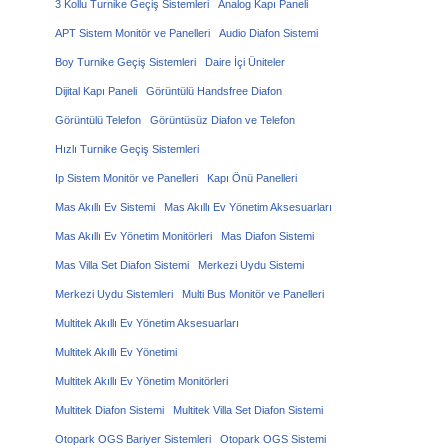
3 Kollu Turnike Geçiş Sistemleri
Analog Kapı Paneli
APT Sistem Monitör ve Panelleri
Audio Diafon Sistemi
Boy Turnike Geçiş Sistemleri
Daire İçi Üniteler
Dijital Kapı Paneli
Görüntülü Handsfree Diafon
Görüntülü Telefon
Görüntüsüz Diafon ve Telefon
Hızlı Turnike Geçiş Sistemleri
Ip Sistem Monitör ve Panelleri
Kapı Önü Panelleri
Mas Akıllı Ev Sistemi
Mas Akıllı Ev Yönetim Aksesuarları
Mas Akıllı Ev Yönetim Monitörleri
Mas Diafon Sistemi
Mas Villa Set Diafon Sistemi
Merkezi Uydu Sistemi
Merkezi Uydu Sistemleri
Multi Bus Monitör ve Panelleri
Multitek Akıllı Ev Yönetim Aksesuarları
Multitek Akıllı Ev Yönetimi
Multitek Akıllı Ev Yönetim Monitörleri
Multitek Diafon Sistemi
Multitek Villa Set Diafon Sistemi
Otopark OGS Bariyer Sistemleri
Otopark OGS Sistemi