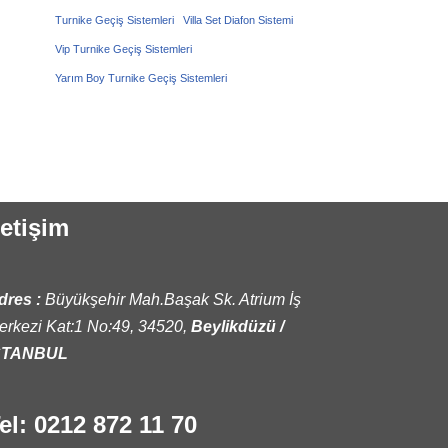
Turnike Geçiş Sistemleri
Villa Set Diafon Sistemi
Vip Turnike Geçiş Sistemleri
Yarım Boy Turnike Geçiş Sistemleri
letişim
dres :
Büyükşehir Mah.Başak Sk. Atrium İş
erkezi Kat:1 No:49, 34520,
Beylikdüzü /
STANBUL
el: 0212 872 11 70