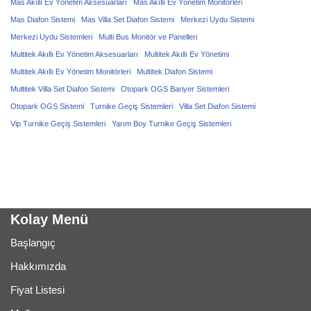
Mas Akıllı Ev Yönetim Aksesuarları
Mas Akıllı Ev Yönetim Monitörleri
Mas Diafon Sistemi
Mas Villa Set Diafon Sistemi
Merkezi Uydu Sistemi
Merkezi Uydu Sistemleri
Multi Bus Monitör ve Panelleri
Multitek Akıllı Ev Yönetim Aksesuarları
Multitek Akıllı Ev Yönetimi
Multitek Akıllı Ev Yönetim Monitörleri
Multitek Diafon Sistemi
Multitek Villa Set Diafon Sistemi
Otopark OGS Bariyer Sistemleri
Otopark OGS Sistemi
Turnike Geçiş Sistemleri
Villa Set Diafon Sistemi
Vip Turnike Geçiş Sistemleri
Yarım Boy Turnike Geçiş Sistemleri
Kolay Menü
Başlangıç
Hakkımızda
Fiyat Listesi